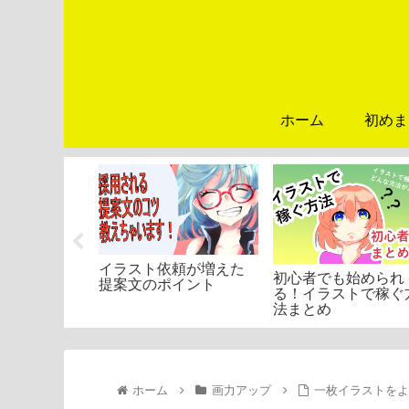
ホーム
初めま
償依頼で初
イラスト依頼が増えた
初心者でも始められ
でにやった
提案文のポイント
る！イラストで稼ぐ
法まとめ
ホーム
画力アップ
一枚イラストを