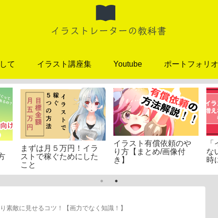
して
イラスト講座集
Youtube
ポートフォリ
イラスト有償依頼のや
「
まずは月５万円！イラ
り方【まとめ/画像付
な
方
ストで稼ぐためにした
き】
時
こと
より素敵に見せるコツ！【画力でなく知識！】