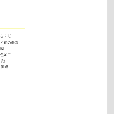
もくじ
描く前の準備
構図
着色加工
最後に
関連