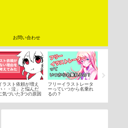
オ
お問い合わせ
イラストを
るサイトを
た！【６選
イラスト依頼が増え
フリーイラストレータ
い・・泣」と悩んだ
ーっていつから名乗れ
に気づいた3つの原因
るの？